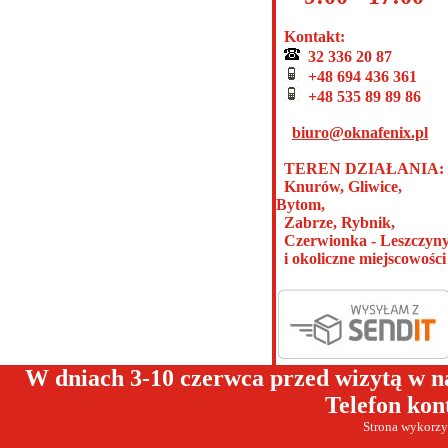
Kontakt:
32 336 20 87
+48 694 436 361
+48 535 89 89 86
biuro@oknafenix.pl
TEREN DZIAŁANIA:
Knurów, Gliwice,
Bytom,
Zabrze, Rybnik,
Czerwionka - Leszczyn
i okoliczne miejscowości
W dniach 3-10 czerwca przed wizytą w n
Telefon kon
Strona wykorzys