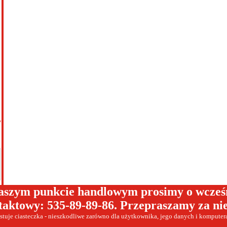
y
aszym punkcie handlowym prosimy o wcześnie
taktowy: 535-89-89-86. Przepraszamy za ni
tuje ciasteczka - nieszkodliwe zarówno dla użytkownika, jego danych i komputera