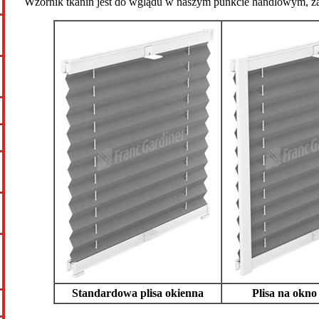
Wzornik tkanin jest do wglądu w naszym punkcie handlowym, z
Standardowa plisa okienna
Plisa na okn