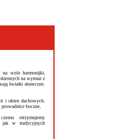
ę na wzór harmonijki,
 okiennych na wymiar z
kują światło słoneczne.
eż i okien dachowych.
 prowadnice boczne.
 czemu otrzymujemy
w jak w tradycyjnych