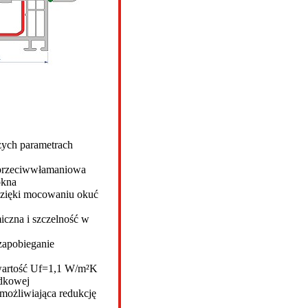
zych parametrach
 przeciwwłamaniowa
okna
 dzięki mocowaniu okuć
miczna i szczelność w
zapobieganie
 wartość Uf=1,1 W/m²K
odkowej
możliwiająca redukcję