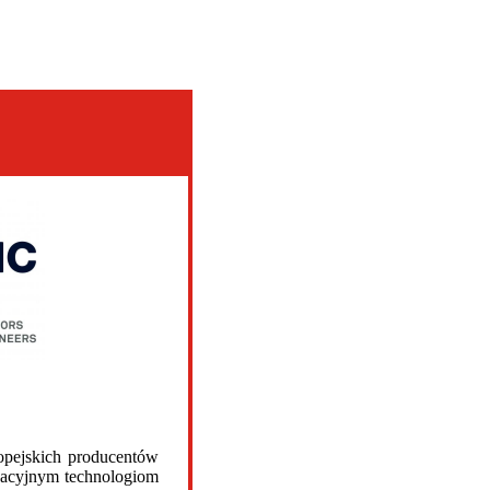
opejskich producentów
wacyjnym technologiom