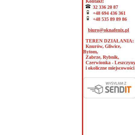
Kontakt:
32 336 20 87
+48 694 436 361
+48 535 89 89 86
biuro@oknafenix.pl
TEREN DZIAŁANIA:
Knurów, Gliwice,
Bytom,
Zabrze, Rybnik,
Czerwionka - Leszczyn
i okoliczne miejscowości