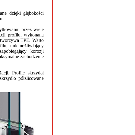
ane dzięki głębokości
u.
ytkowaniu przez wiele
cji profilu, wykonana
e tworzywa TPE. Warto
lu, uniemożliwiający
pobiegający korozji
aksymalne zachodzenie
.
cji. Profile skrzydeł
skrzydło półzlicowane