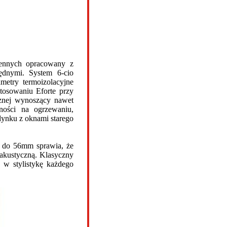
iennych opracowany z
ędnymi. System 6-cio
metry termoizolacyjne
tosowaniu Eforte przy
cznej wynoszący nawet
ości na ogrzewaniu,
ynku z oknami starego
i do 56mm sprawia, że
ż akustyczną. Klasyczny
ę w stylistykę każdego