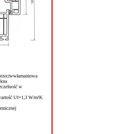
 przeciwwłamaniowa
okna
szczelność w
 wartość Uf=1,3 W/m²K
rmicznej