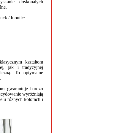
yskanie doskonałych
lne.
nck / Inoutic:
klasycznym kształtom
, jak i tradycyjnej
rmiczną. To optymalne
.
mm gwarantuje bardzo
zdecydowanie wyróżniają
elu różnych kolorach i