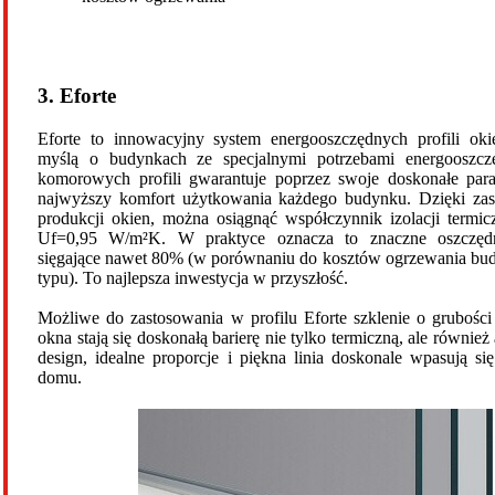
3. Eforte
Eforte to innowacyjny system energooszczędnych profili ok
myślą o budynkach ze specjalnymi potrzebami energooszcz
komorowych profili gwarantuje poprzez swoje doskonałe para
najwyższy komfort użytkowania każdego budynku. Dzięki zas
produkcji okien, można osiągnąć współczynnik izolacji termi
Uf=0,95 W/m²K. W praktyce oznacza to znaczne oszczędn
sięgające nawet 80% (w porównaniu do kosztów ogrzewania bud
typu). To najlepsza inwestycja w przyszłość.
Możliwe do zastosowania w profilu Eforte szklenie o grubośc
okna stają się doskonałą barierę nie tylko termiczną, ale równie
design, idealne proporcje i piękna linia doskonale wpasują si
domu.