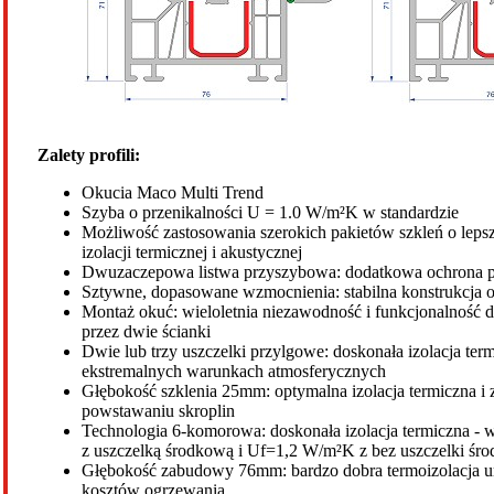
Zalety profili:
Okucia Maco Multi Trend
Szyba o przenikalności U = 1.0 W/m²K w standardzie
Możliwość zastosowania szerokich pakietów szkleń o leps
izolacji termicznej i akustycznej
Dwuzaczepowa listwa przyszybowa: dodatkowa ochrona
Sztywne, dopasowane wzmocnienia: stabilna konstrukcja 
Montaż okuć: wieloletnia niezawodność i funkcjonalność
przez dwie ścianki
Dwie lub trzy uszczelki przylgowe: doskonała izolacja ter
ekstremalnych warunkach atmosferycznych
Głębokość szklenia 25mm: optymalna izolacja termiczna i 
powstawaniu skroplin
Technologia 6-komorowa: doskonała izolacja termiczna -
z uszczelką środkową i Uf=1,2 W/m²K z bez uszczelki śr
Głębokość zabudowy 76mm: bardzo dobra termoizolacja u
kosztów ogrzewania