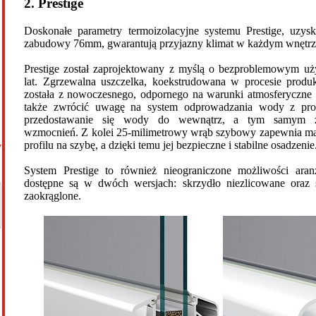
2. Prestige
Doskonałe parametry termoizolacyjne systemu Prestige, uzysk
zabudowy 76mm, gwarantują przyjazny klimat w każdym wnętrz
Prestige został zaprojektowany z myślą o bezproblemowym uż
lat. Zgrzewalna uszczelka, koekstrudowana w procesie produk
została z nowoczesnego, odpornego na warunki atmosferyczn
także zwrócić uwagę na system odprowadzania wody z profi
przedostawanie się wody do wewnątrz, a tym samym za
wzmocnień. Z kolei 25-milimetrowy wrąb szybowy zapewnia m
profilu na szybę, a dzięki temu jej bezpieczne i stabilne osadzenie
y
System Prestige to również nieograniczone możliwości aranża
dostępne są w dwóch wersjach: skrzydło niezlicowane oraz 
zaokrąglone.