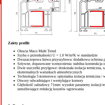
R
Zalety profili:
Okucia Maco Multi Trend
Szyba o przenikalności U = 1.0 W/m²K w standardzie
Dwuzaczepowa listwa przyszybowa: dodatkowa ochrona
Sztywne, dopasowane wzmocnienia: stabilna konstrukcja 
Dwie uszczelki przylgowe: doskonała izolacja termiczna, 
ekstremalnych warunkach atmosferycznych
Technologia 5-komorowa: optymalna izolacja termiczna /
Otwory odwadniające i wentylujące komory
Głębokość zabudowy 71mm: wysokie parametry izolacji te
umożliwiające redukcję kosztów ogrzewania