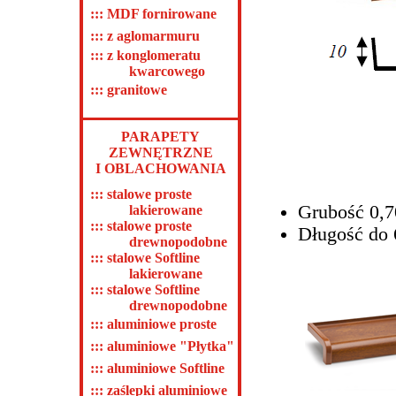
::: MDF fornirowane
::: z aglomarmuru
::: z konglomeratu
kwarcowego
::: granitowe
PARAPETY
ZEWNĘTRZNE
I OBLACHOWANIA
::: stalowe proste
Grubość 0,
lakierowane
::: stalowe proste
Długość do
drewnopodobne
::: stalowe Softline
lakierowane
::: stalowe Softline
drewnopodobne
::: aluminiowe proste
::: aluminiowe "Płytka"
::: aluminiowe Softline
::: zaślepki aluminiowe