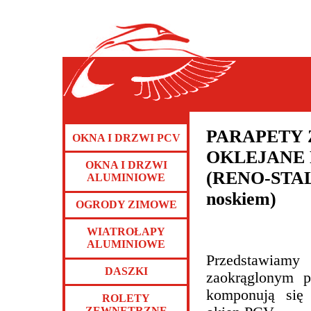
PARAPETY
OKNA I DRZWI PCV
OKLEJANE
OKNA I DRZWI
(RENO-STAL
ALUMINIOWE
noskiem)
OGRODY ZIMOWE
WIATROŁAPY
ALUMINIOWE
Przedstawiamy
DASZKI
zaokrąglonym pr
komponują się 
ROLETY
ZEWNĘTRZNE