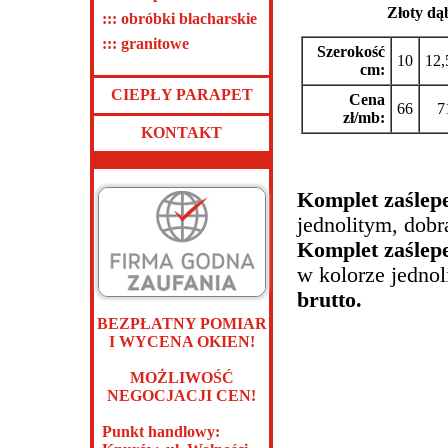
Złoty dą
::: obróbki blacharskie
::: granitowe
Szerokość
10
12,
cm:
CIEPŁY PARAPET
Cena
66
7
zł/mb:
KONTAKT
Komplet zaślep
jednolitym, dob
Komplet zaślep
w kolorze jedno
brutto.
BEZPŁATNY POMIAR
I WYCENA OKIEN!
MOŻLIWOŚĆ
NEGOCJACJI CEN!
Punkt handlowy: