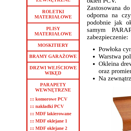
okien PCV.
Zastosowana do 
ROLETKI
odporna na czy
MATERIAŁOWE
podobnie jak 
PLISY
samym PARAPE
MATERIAŁOWE
zabezpieczenie:
MOSKITIERY
Powłoka cyn
Warstwa pol
BRAMY GARAŻOWE
Okleina dre
DRZWI WEJŚCIOWE
oraz promi
WIKĘD
Na zewnątrz
PARAPETY
WEWNĘTRZNE
::: komorowe PCV
::: nakładki PCV
::: MDF lakierowane
::: MDF oklejane 1
::: MDF oklejane 2