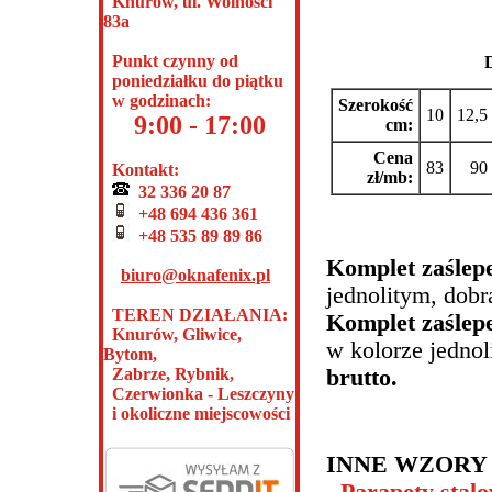
Knurów, ul. Wolności
83a
Punkt czynny od
poniedziałku do piątku
w godzinach:
Szerokość
10
12,5
9:00 - 17:00
cm:
Cena
83
90
Kontakt:
zł/mb:
32 336 20 87
+48 694 436 361
+48 535 89 89 86
Komplet zaślep
biuro@oknafenix.pl
jednolitym, dob
TEREN DZIAŁANIA:
Komplet zaślep
Knurów, Gliwice,
w kolorze jedno
Bytom,
brutto.
Zabrze, Rybnik,
Czerwionka - Leszczyny
i okoliczne miejscowości
INNE WZORY